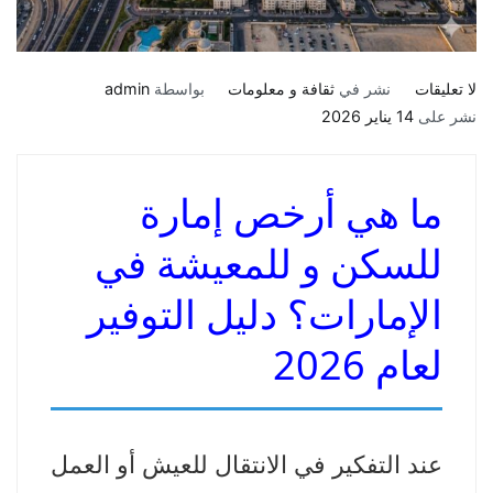
على
لا تعليقات
نشر في
ثقافة و معلومات
بواسطة
admin
ما
نشر على
14 يناير 2026
هي
أرخص
ما هي أرخص إمارة
إمارة
للسكن
للسكن و للمعيشة في
و
للمعيشة
الإمارات؟ دليل التوفير
في
الإمارات
لعام 2026
عند التفكير في الانتقال للعيش أو العمل