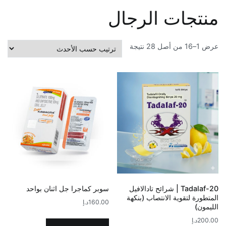
منتجات الرجال
تم
عرض 1–16 من أصل 28 نتيجة
الفرز
حسب
الأحدث
Tadalaf-20 | شرائح تادالافيل
سوبر كماجرا جل اثنان بواحد
المتطورة لتقوية الانتصاب (بنكهة
160.00
د.إ
الليمون)
200.00
د.إ