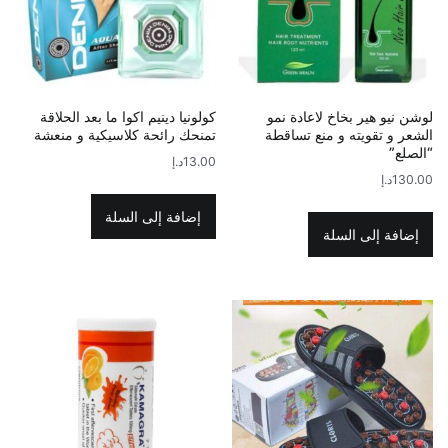
لوشن نيو هير بخاخ لاعادة نمو
كولونيا دينيم اكوا ما بعد الحلاقة
الشعر و تقويته و منع تساقطة
تمنحك رائحة كلاسيكية و منعشة
“الصلع”
13.00
د.إ
130.00
د.إ
إضافة إلى السلة
إضافة إلى السلة