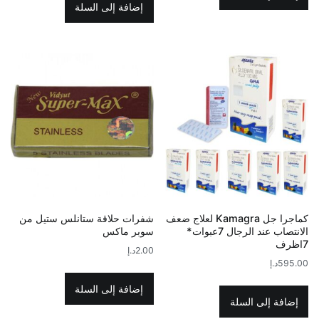
إضافة إلى السلة
كماجرا جل Kamagra لعلاج ضعف
شفرات حلاقة ستانلس ستيل من
الانتصاب عند الرجال 7عبوات*
سوبر ماكس
7اظرف
2.00
د.إ
595.00
د.إ
إضافة إلى السلة
إضافة إلى السلة