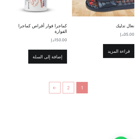
نعال تدليك
كماجرا فوار أقراص كماجرا
الفوارة
35.00
د.إ
150.00
د.إ
قراءة المزيد
إضافة إلى السلة
←
2
1