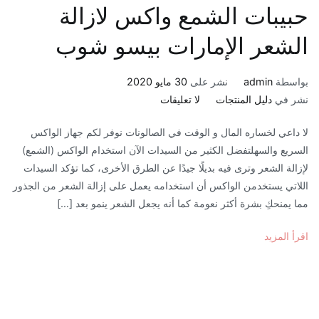
حبيبات الشمع واكس لازالة
الشعر الإمارات بيسو شوب
بواسطة
admin
نشر على
30 مايو 2020
على
نشر في
دليل المنتجات
لا تعليقات
حبيبات
لا داعي لخساره المال و الوقت في الصالونات نوفر لكم جهاز الواكس
الشمع
السريع والسهلتفضل الكثير من السيدات الآن استخدام الواكس (الشمع)
واكس
لإزالة الشعر وترى فيه بديلًا جيدًا عن الطرق الأخرى، كما تؤكد السيدات
لازالة
اللاتي يستخدمن الواكس أن استخدامه يعمل على إزالة الشعر من الجذور
الشعر
مما يمنحكِ بشرة أكثر نعومة كما أنه يجعل الشعر ينمو بعد […]
الإمارات
بيسو
اقرأ المزيد
شوب