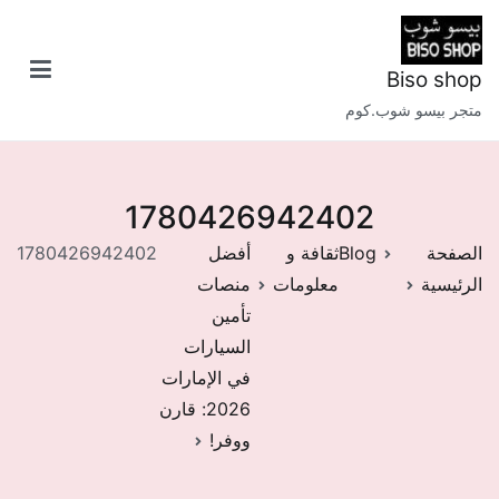
خطى
لى
لمحتوى
Biso shop
متجر بيسو شوب.كوم
1780426942402
الصفحة
Blog
ثقافة و
أفضل
1780426942402
الرئيسية
معلومات
منصات
تأمين
السيارات
في الإمارات
2026: قارن
ووفر!