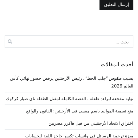
البحث
عن:
أحدث المقالات
بسبب طقوس “جلب الحظ”.. رئيس الأرجنتين يرفض حضور نهائي كأس
العالم 2026
نهاية مفجعة لبراءة طفلة.. القصة الكاملة لمقتل الطفلة ناي صبار كركوك
منع تسمية المواليد باسم ميسي في الأرجنتين: القانون والواقع
اختراق الاتحاد الأرجنتيني من قبل هاكرز مصريين
ميزة ترجمة الرسائل في واتساب تكسر حاجز اللغة للحسابات