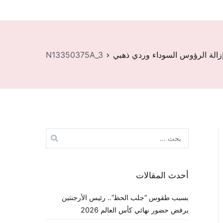
إزالة الرؤوس السوداء وردي ذهبي
N13350375A_3
البحث
عن:
أحدث المقالات
بسبب طقوس “جلب الحظ”.. رئيس الأرجنتين
يرفض حضور نهائي كأس العالم 2026