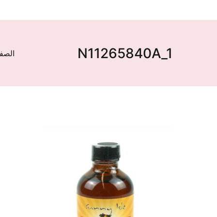
N11265840A_1
الصفح