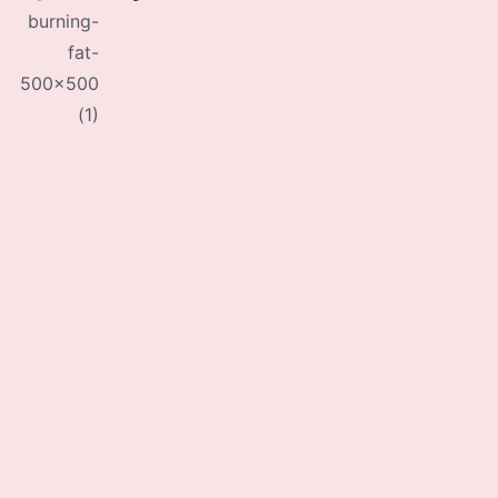
burning-
fat-
500×500
(1)