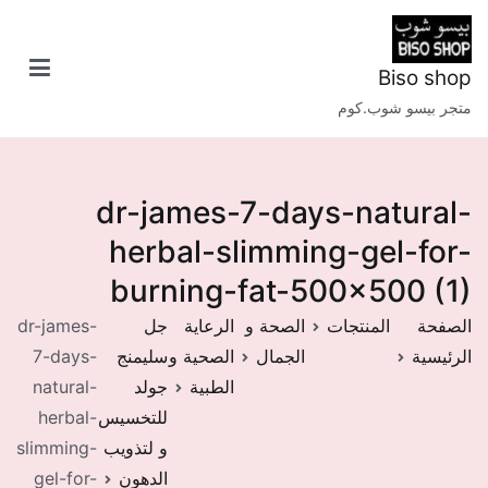
خطى
لى
لمحتوى
Biso shop
متجر بيسو شوب.كوم
dr-james-7-days-natural-
herbal-slimming-gel-for-
burning-fat-500×500 (1)
الصفحة
المنتجات
الصحة و
الرعاية
جل
dr-james-
الرئيسية
الجمال
الصحية و
سليمنج
7-days-
الطبية
جولد
natural-
للتخسيس
herbal-
و لتذويب
slimming-
الدهون
gel-for-