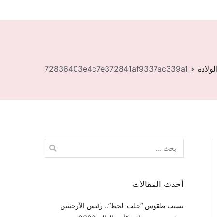
ولادة
72836403e4c7e372841af9337ac339a1
البحث
عن:
أحدث المقالات
بسبب طقوس “جلب الحظ”.. رئيس الأرجنتين