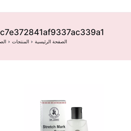
c7e372841af9337ac339a1
الصفحة الرئيسية
المنتجات
الص