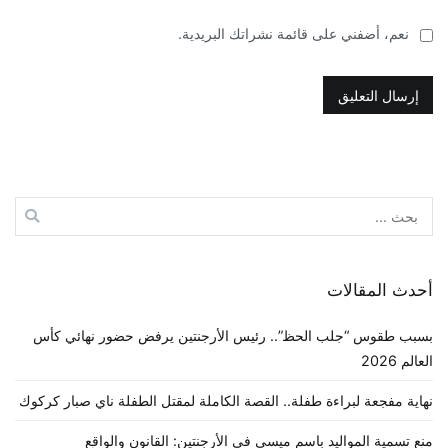
نعم، أضفني على قائمة نشراتك البريدية.
البحث
عن:
أحدث المقالات
بسبب طقوس “جلب الحظ”.. رئيس الأرجنتين يرفض حضور نهائي كأس
العالم 2026
نهاية مفجعة لبراءة طفلة.. القصة الكاملة لمقتل الطفلة ناي صبار كركوك
منع تسمية المواليد باسم ميسي في الأرجنتين: القانون والواقع