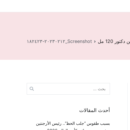
ر 120 مل
Screenshot_٢٠٢٣٠٢١٢-١٨٢٤٢٣
البحث
عن:
أحدث المقالات
بسبب طقوس “جلب الحظ”.. رئيس الأرجنتين