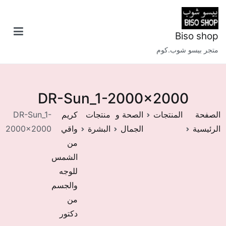
خطى
لى
لمحتوى
Biso shop
متجر بيسو شوب.كوم
DR-Sun_1-2000×2000
الصفحة
المنتجات
الصحة و
منتجات
كريم
DR-Sun_1-
الرئيسية
الجمال
البشرة
واقي
2000×2000
من
الشمس
للوجه
والجسم
من
دكتور