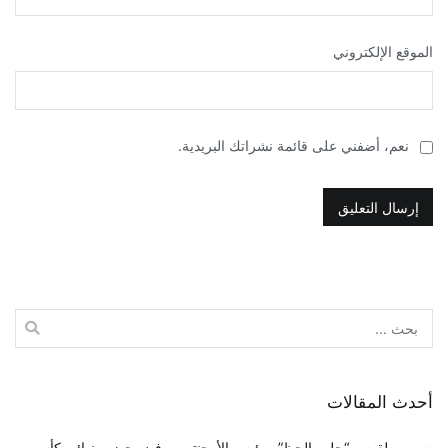
الموقع الإلكتروني
نعم، أضفني على قائمة نشراتك البريدية.
البحث
عن:
أحدث المقالات
بسبب طقوس “جلب الحظ”.. رئيس الأرجنتين يرفض حضور نهائي كأس