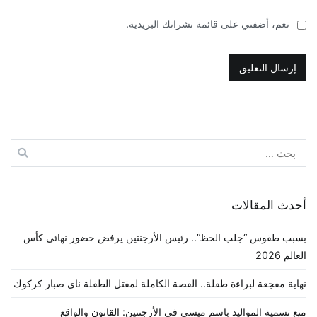
نعم، أضفني على قائمة نشراتك البريدية.
البحث
عن:
أحدث المقالات
بسبب طقوس “جلب الحظ”.. رئيس الأرجنتين يرفض حضور نهائي كأس
العالم 2026
نهاية مفجعة لبراءة طفلة.. القصة الكاملة لمقتل الطفلة ناي صبار كركوك
منع تسمية المواليد باسم ميسي في الأرجنتين: القانون والواقع