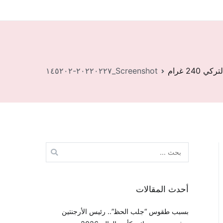
240 غرام
Screenshot_٢٠٢٢٠٢٢٧-١٤٥٢٠٢
البحث
عن:
أحدث المقالات
بسبب طقوس “جلب الحظ”.. رئيس الأرجنتين