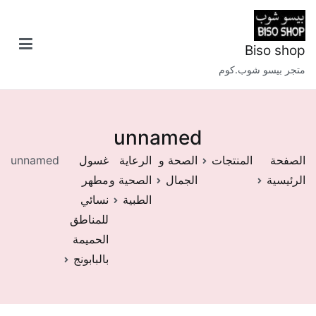
خطى
لى
لمحتوى
Biso shop
متجر بيسو شوب.كوم
unnamed
الصفحة
المنتجات
الصحة و
الرعاية
غسول
unnamed
الرئيسية
الجمال
الصحية و
مطهر
الطبية
نسائي
للمناطق
الحميمة
بالبابونج