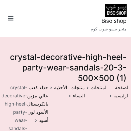
خطى
لى
لمحتوى
Biso shop
متجر بيسو شوب.كوم
crystal-decorative-high-heel-
party-wear-sandals-20-3-
500×500 (1)
الصفحة
المنتجات
منتجات
الأحذية
حذاء كعب
crystal-
الرئيسية
النساء
عالي مزين
decorative-
بالكريستال
high-heel-
الأسود لون
party-
أسود
wear-
sandals-