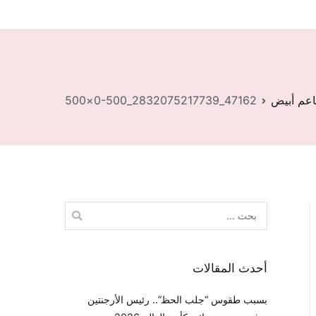
اعم أبيض
47162_2832075217739_0-500×500
البحث
عن:
أحدث المقالات
بسبب طقوس “جلب الحظ”.. رئيس الأرجنتين