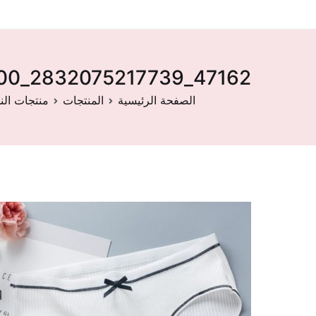
47162_2832075217739_0-500×500
الصفحة الرئيسية
المنتجات
منتجات الن