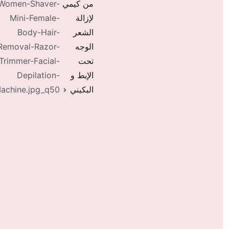
من كيمي
Women-Shaver-
لإزالة
Mini-Female-
الشعر
Body-Hair-
الوجه
Removal-Razor-
تحت
Trimmer-Facial-
الإبط و
Depilation-
البكيني
Machine.jpg_q50