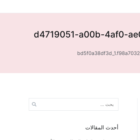
d4719051-a00b-4af0-ae
bd5f0a38df3d_1.f98a703
البحث
عن:
أحدث المقالات