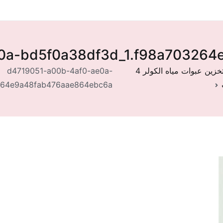
0a-bd5f0a38df3d_1.f98a70326
حامل تخزين عبوات مياه الكولر 4
d4719051-a00b-4af0-ae0a-
264e9a48fab476aae864ebc6a