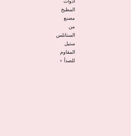
أدوات
المطبخ
مصنع
من
الستانلس
ستيل
المقاوم
للصدأ