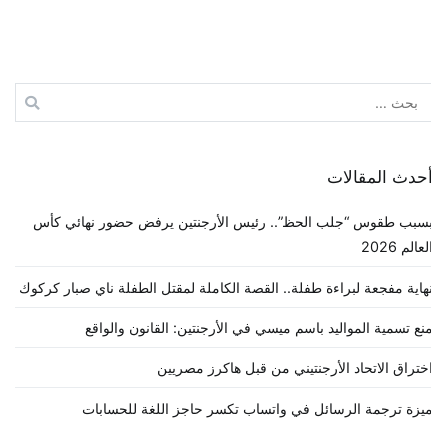
لبحث
ن:
حدث المقالات
سبب طقوس “جلب الحظ”.. رئيس الأرجنتين يرفض حضور نهائي كأس
لعالم 2026
هاية مفجعة لبراءة طفلة.. القصة الكاملة لمقتل الطفلة ناي صبار كركوك
نع تسمية المواليد باسم ميسي في الأرجنتين: القانون والواقع
ختراق الاتحاد الأرجنتيني من قبل هاكرز مصريين
يزة ترجمة الرسائل في واتساب تكسر حاجز اللغة للحسابات