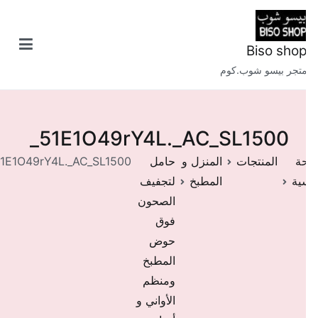
طى
حتوى
Biso sho
تجر بيسو شوب.كوم
51E1O49rY4L._AC_SL1500_
ة
المنتجات
المنزل و
حامل
51E1O49rY4L._AC_SL1500_
ية
المطبخ
لتجفيف
الصحون
فوق
حوض
المطبخ
ومنظم
الأواني و