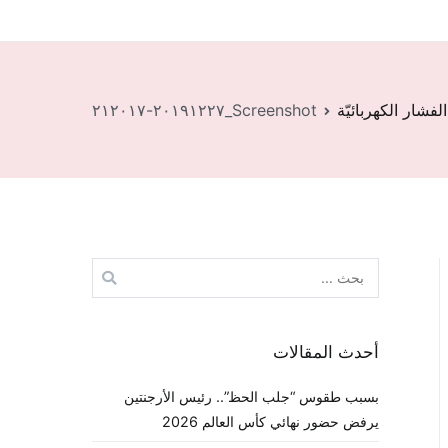
لفشار الكهربائيّة
Screenshot_٢٠١٩١٢٢٧-٢١٢٠١٧
البحث
عن:
أحدث المقالات
بسبب طقوس “جلب الحظ”.. رئيس الأرجنتين
يرفض حضور نهائي كأس العالم 2026