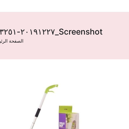
Screenshot_٢٠١٩١٢٢٧-١٧٣٢٥١
الصفحة الرئي