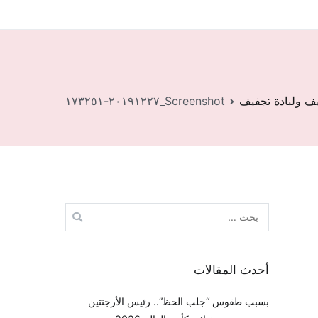
ف ولبادة تجفيف
Screenshot_٢٠١٩١٢٢٧-١٧٣٢٥١
البحث
عن:
أحدث المقالات
بسبب طقوس “جلب الحظ”.. رئيس الأرجنتين