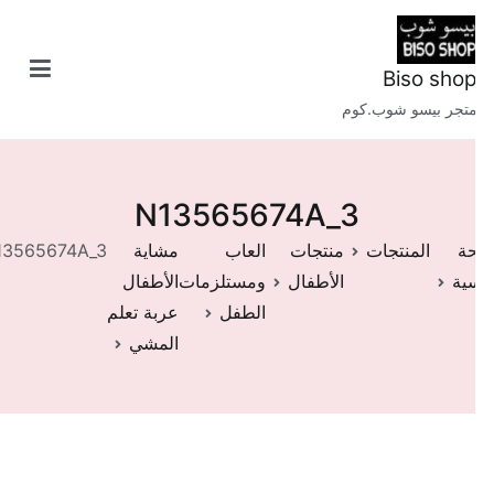
طى
حتوى
Biso sho
تجر بيسو شوب.كوم
N13565674A_3
ة
المنتجات
منتجات
العاب
مشاية
N13565674A_3
سية
الأطفال
ومستلزمات
الأطفال
الطفل
عربة تعلم
المشي