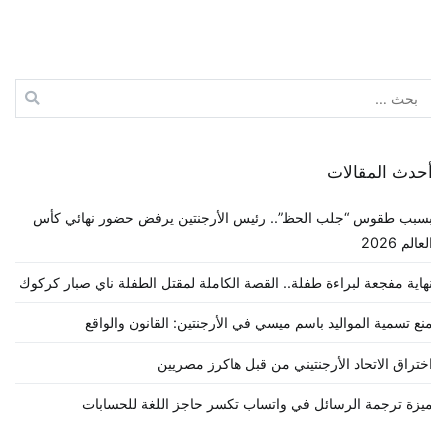
لبحث
ن:
حدث المقالات
سبب طقوس “جلب الحظ”.. رئيس الأرجنتين يرفض حضور نهائي كأس
لعالم 2026
هاية مفجعة لبراءة طفلة.. القصة الكاملة لمقتل الطفلة ناي صبار كركوك
نع تسمية المواليد باسم ميسي في الأرجنتين: القانون والواقع
ختراق الاتحاد الأرجنتيني من قبل هاكرز مصريين
يزة ترجمة الرسائل في واتساب تكسر حاجز اللغة للحسابات