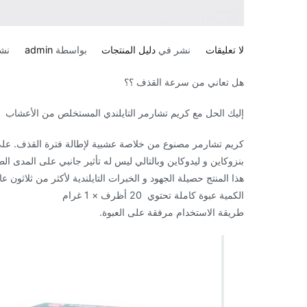
على
لا تعليقات
نشر في
دليل المنتجات
بواسطة
admin
نش
كريم
هل تعاني من سرعة القذف ؟؟
تشارمر
التايلندي
إليك الحل مع كريم تشارمر التايلندي المستخلص من الأعشاب
لإطالة
فترة
كريم تشارمر مصنوع من خلاصة عشبية لإطالة فترة القذف. على 
القذف
بنزوكاين و ليدوكاين وبالتالي ليس له تأثير جانبي على المدى ال
في
هذا المنتج حصيلة الجهود و الخبرات التايلندية لأكثر من ثلاثون
الامارات
الكمية عبوة كاملة تحتوي 20 أظرف × 1 غرام
طريقة الاستخدام مرفقة على العبوة.