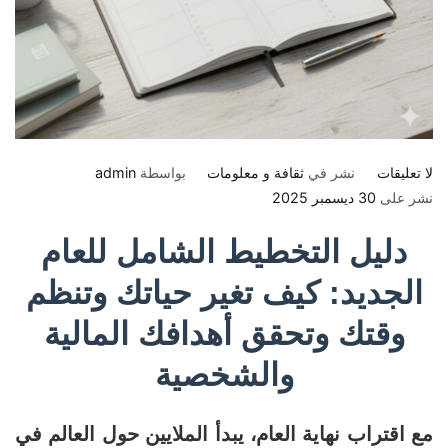
على
لا تعليقات
نشر في
ثقافة و معلومات
بواسطة
admin
دليل
نشر على
30 ديسمبر 2025
التخطيط
دليل التخطيط الشامل للعام
للعام
الجديد:
الجديد: كيف تغير حياتك وتنظم
كيف
تغير
وقتك وتحقق أهدافك المالية
حياتك
والشخصية
وتنظم
وقتك
وتحقق
مع اقتراب نهاية العام، يبدأ الملايين حول العالم في
أهدافك