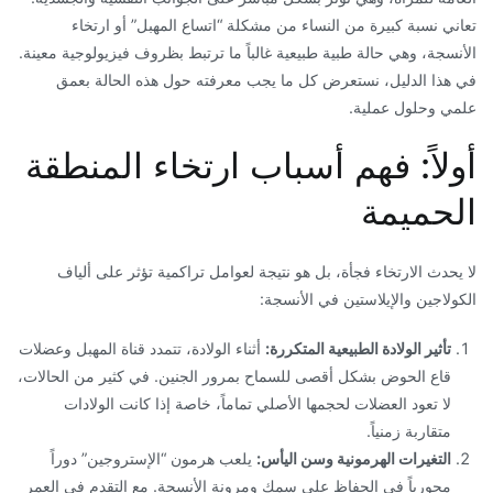
تعاني نسبة كبيرة من النساء من مشكلة “اتساع المهبل” أو ارتخاء
الأنسجة، وهي حالة طبية طبيعية غالباً ما ترتبط بظروف فيزيولوجية معينة.
في هذا الدليل، نستعرض كل ما يجب معرفته حول هذه الحالة بعمق
علمي وحلول عملية.
​أولاً: فهم أسباب ارتخاء المنطقة
الحميمة
​لا يحدث الارتخاء فجأة، بل هو نتيجة لعوامل تراكمية تؤثر على ألياف
الكولاجين والإيلاستين في الأنسجة:
تأثير الولادة الطبيعية المتكررة:
أثناء الولادة، تتمدد قناة المهبل وعضلات
قاع الحوض بشكل أقصى للسماح بمرور الجنين. في كثير من الحالات،
لا تعود العضلات لحجمها الأصلي تماماً، خاصة إذا كانت الولادات
متقاربة زمنياً.
التغيرات الهرمونية وسن اليأس:
يلعب هرمون “الإستروجين” دوراً
محورياً في الحفاظ على سمك ومرونة الأنسجة. مع التقدم في العمر