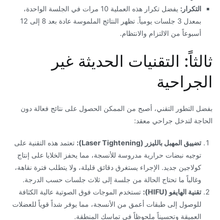
التكرار:
يفضل تكرار هذه العملية 10 مرات في الجلسة الواحدة،
بمعدل 3 جلسات يومياً. تظهر النتائج الملموسة عادة بعد 8 إلى 12
أسبوعاً من الالتزام والانتظام.
​ثالثاً: التقنيات الحديثة غير
الجراحية
​بفضل التطور التقني، أصبح من الممكن الحصول على نتائج فعالة دون
الحاجة لتدخل جراحي معقد:
تضييق المهبل بالليزر (Laser Tightening):
تعتمد هذه التقنية على
توجيه نبضات حرارية مدروسة للأنسجة، مما يحفز الخلايا على إنتاج
كولاجين جديد. الإجراء يستغرق دقائق قليلة، ولا يتطلب فترة نقاهة،
وغالباً ما تحتاج الحالة من جلسة إلى ثلاث جلسات حسب الدرجة.
تقنية الهايفو (HIFU):
تستخدم الموجات فوق الصوتية عالية الكثافة
للوصول إلى طبقات أعمق من الأنسجة، مما يوفر شداً قوياً للعضلات
العميقة وتحسيناً ملحوظاً في تماسك المنطقة.