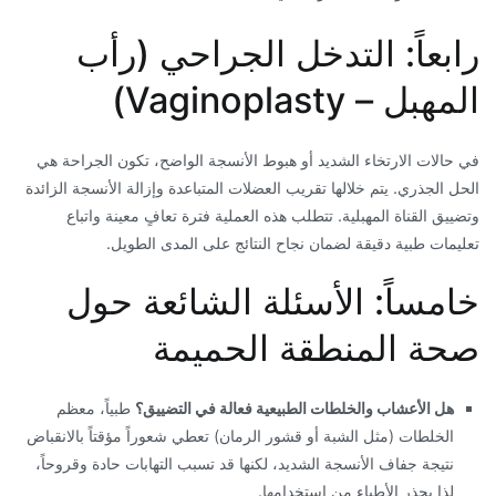
​رابعاً: التدخل الجراحي (رأب
المهبل – Vaginoplasty)
​في حالات الارتخاء الشديد أو هبوط الأنسجة الواضح، تكون الجراحة هي
الحل الجذري. يتم خلالها تقريب العضلات المتباعدة وإزالة الأنسجة الزائدة
وتضييق القناة المهبلية. تتطلب هذه العملية فترة تعافٍ معينة واتباع
تعليمات طبية دقيقة لضمان نجاح النتائج على المدى الطويل.
​خامساً: الأسئلة الشائعة حول
صحة المنطقة الحميمة
هل الأعشاب والخلطات الطبيعية فعالة في التضييق؟
طبياً، معظم
الخلطات (مثل الشبة أو قشور الرمان) تعطي شعوراً مؤقتاً بالانقباض
نتيجة جفاف الأنسجة الشديد، لكنها قد تسبب التهابات حادة وقروحاً،
لذا يحذر الأطباء من استخدامها.