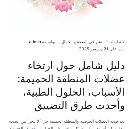
على
لا تعليقات
نشر في
الصحة و الجمال
بواسطة
admin
اتساع
نشر على
21 ديسمبر 2025
وتضييق
دليل شامل حول ارتخاء
المنطقة
الحميمة:
عضلات المنطقة الحميمة:
الأسباب،
الحلول
الأسباب، الحلول الطبية،
الطبية،
والطرق
وأحدث طرق التضييق
الطبيعية
​تعد صحة العضلات الحوضية والمنطقة الحميمة جزءاً لا يتجزأ من الصحة
العامة للمرأة، وهي تؤثر بشكل مباشر على الجوانب النفسية والجسدية.