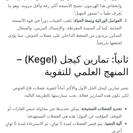
وانخفاض هذا الهرمون، تصبح الأنسجة أكثر رقة وأقل مرونة، وهو ما
يُعرف طبياً بـ “ضمور المهبل”.
العوامل الوراثية ونمط الحياة:
تلعب الجينات دوراً في قوة الأنسجة
الضامة. كما أن السمنة المفرطة، والإمساك المزمن، والسعال
المتكرر يزيدون من الضغط الداخلي على عضلات الحوض، مما يؤدي
لضعفها تدريجياً.
​ثانياً: تمارين كيجل (Kegel) –
المنهج العلمي للتقوية
​تعتبر تمارين كيجل الحل الأول والأكثر أماناً لتقوية عضلات قاع الحوض.
لكي تكون هذه التمارين فعالة، يجب ممارستها بالطريقة التالية:
تحديد العضلات الصحيحة:
يمكن تحديدها عبر محاولة حبس الغازات أو
التوقف المؤقت عن التبول؛ هذه هي العضلات المستهدفة.
آلية التنفيذ:
يتم قبض العضلات لمدة 5 ثوانٍ، ثم الاسترخاء لمدة 5 ثوانٍ
أخرى.