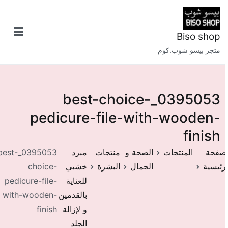
خطى
لى
لمحتوى
Biso shop
متجر بيسو شوب.كوم
0395053_best-choice-
pedicure-file-with-wooden-
finish
صفحة
المنتجات
الصحة و
منتجات
مبرد
0395053_best-
رئيسية
الجمال
البشرة
خشبي
choice-
للعناية
pedicure-file-
بالقدمين
with-wooden-
و لإزالة
finish
الجلد