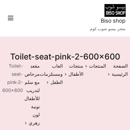
خطى
لى
لمحتوى
Biso shop
متجر بيسو شوب.كوم
Toilet-seat-pink-2-600×600
الصفحة
المنتجات
منتجات
العاب
مقعد
Toilet-
الرئيسية
الأطفال
ومستلزمات
مرحاض
seat-
الطفل
مع سلم
pink-2-
لتدريب
600×600
للأطفال
نونية
لون
زهري