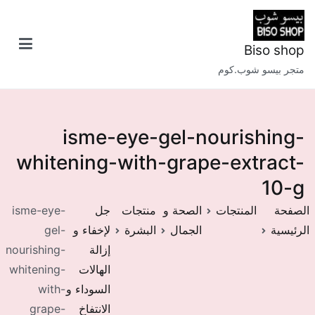
خطى
لى
لمحتوى
Biso shop
متجر بيسو شوب.كوم
isme-eye-gel-nourishing-
whitening-with-grape-extract-
10-g
الصفحة
المنتجات
الصحة و
منتجات
جل
isme-eye-
الرئيسية
الجمال
البشرة
لإخفاء و
gel-
إزالة
nourishing-
الهالات
whitening-
السوداء و
with-
الانتفاخ
grape-