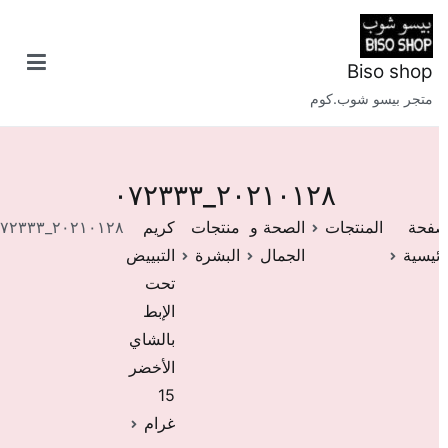
طى
ى
محتوى
Biso shop
متجر بيسو شوب.كوم
٢٠٢١٠١٢٨_٠٧٢٣٣٣
فحة
المنتجات
الصحة و
منتجات
كريم
٢٠٢١٠١٢٨_٠٧٢٣٣٣
ئيسية
الجمال
البشرة
التبييض
تحت
الإبط
بالشاي
الأخضر
15
غرام