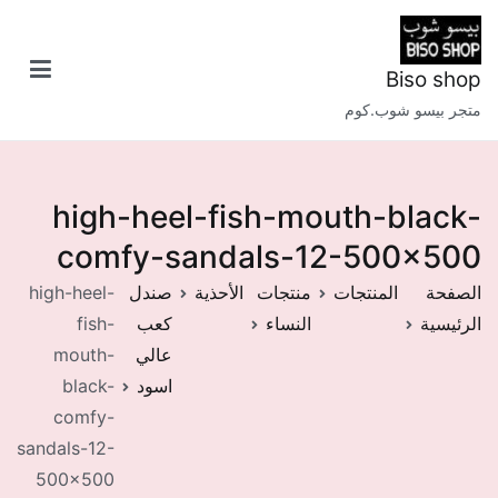
خطى
لى
لمحتوى
Biso shop
متجر بيسو شوب.كوم
high-heel-fish-mouth-black-
comfy-sandals-12-500×500
الصفحة
المنتجات
منتجات
الأحذية
صندل
high-heel-
الرئيسية
النساء
كعب
fish-
عالي
mouth-
اسود
black-
comfy-
sandals-12-
500×500