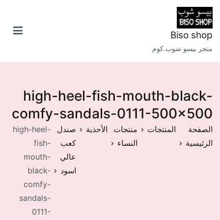
خطى
لى
لمحتوى
Biso shop
متجر بيسو شوب.كوم
high-heel-fish-mouth-black-
comfy-sandals-0111-500×500
الصفحة
المنتجات
منتجات
الأحذية
صندل
high-heel-
الرئيسية
النساء
كعب
fish-
عالي
mouth-
اسود
black-
comfy-
sandals-
0111-