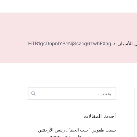
 للأسنان
HTB1gsDnpnlYBeNjSszcq6zwhFXag
البحث
عن:
أحدث المقالات
بسبب طقوس “جلب الحظ”.. رئيس الأرجنتين