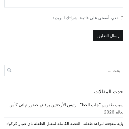
نعم، أضفني على قائمة نشراتك البريدية.
لبحث
ن:
حدث المقالات
سبب طقوس “جلب الحظ”.. رئيس الأرجنتين يرفض حضور نهائي كأس
عالم 2026
هاية مفجعة لبراءة طفلة.. القصة الكاملة لمقتل الطفلة ناي صبار كركوك