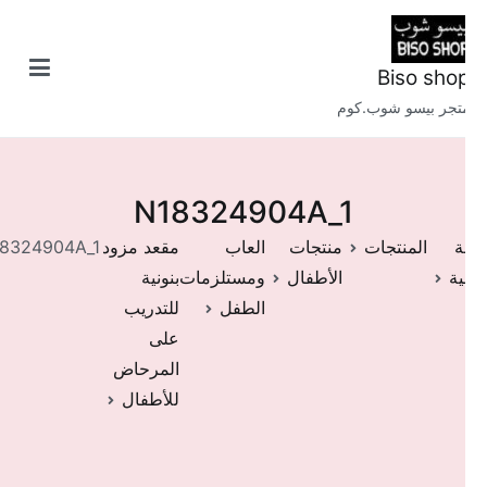
ى
توى
Biso sho
تجر بيسو شوب.كوم
N18324904A_1
ة
المنتجات
منتجات
العاب
مقعد مزود
N18324904A_1
ية
الأطفال
ومستلزمات
بنونية
الطفل
للتدريب
على
المرحاض
للأطفال