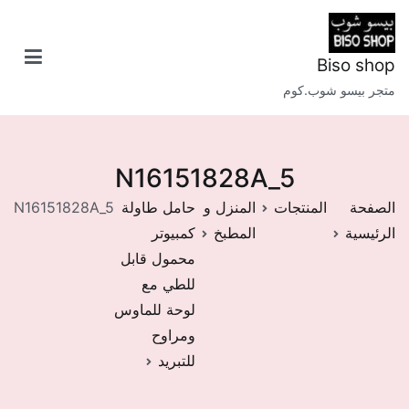
خطى
لى
لمحتوى
Biso shop
متجر بيسو شوب.كوم
N16151828A_5
الصفحة
المنتجات
المنزل و
حامل طاولة
N16151828A_5
الرئيسية
المطبخ
كمبيوتر
محمول قابل
للطي مع
لوحة للماوس
ومراوح
للتبريد