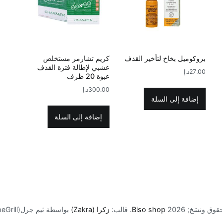
بروكوميل بخاخ لتأخير القذف
كريم تشارمر مستخلص
عشبي لإطالة فترة القذف
27.00
د.إ
عبوة 20 ظرف
300.00
د.إ
إضافة إلى السلة
إضافة إلى السلة
ق ونسَخ; 2026
Biso shop
. قالب:
زكرا (Zakra)
بواسطة ثيم جرل(ThemeGrill).