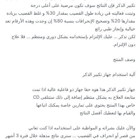
تكبير الذكر فإن النتائج سوف تكون مرضية على أعلى درجة
وثبتت فعاليته في زيادة طول القضيب بمقدار 30% و غلظ القضيب بزيادة
مقدارها 20% وتصحيح الإنحرافات بنسبة 80% إن وجدت وهذه الأرقام تعد
خيالية وإنجاز طبي رائع
لكن تذكر … عليك الإلتزام بإستخدامه بشكل دوري ومنتظم … فلا علاج
دون الإلتزام.
وصف المنتج
آلية استخدام جهاز تكبير الذكر
جهاز تكبير الذكر هذا هوه حقا جهاز ذو فاعلية عالية اذا تمت
متابعة العلاج به بشكل منتظم إضافة إلى ذلك ستتلقى CD
خاص بهذا المنتج يحتوي على تمارين خاصة يمكنك اتباعها
والقيام بها لتعطيك أفضل النتائج
والآن عليك بشرائه و المواظبة على استخدامه اذا كنت تعاني
من قصر أو انحراف في القضيب … سترى نتائج مذهلة خلال فترة 3 أشهر