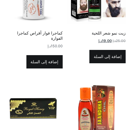
زيت نمو شعر اللحية
كماجرا فوار أقراص كماجرا
الفوارة
السعر
السعر
25.00
د.إ
19.00
د.إ
150.00
د.إ
الأصلي
الحالي
هو:
هو:
إضافة إلى السلة
25.00د.إ.
19.00د.إ.
إضافة إلى السلة