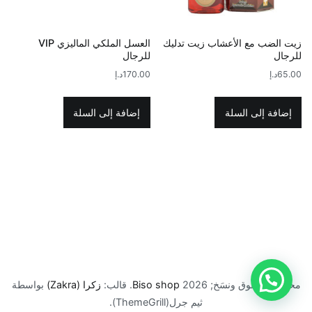
زيت الضب مع الأعشاب زيت تدليك
العسل الملكي الماليزي VIP
للرجال
للرجال
65.00
د.إ
170.00
د.إ
إضافة إلى السلة
إضافة إلى السلة
محفوظ الحقوق ونسَخ; 2026
Biso shop
. قالب:
زكرا (Zakra)
بواسطة
ثيم جرل(ThemeGrill).