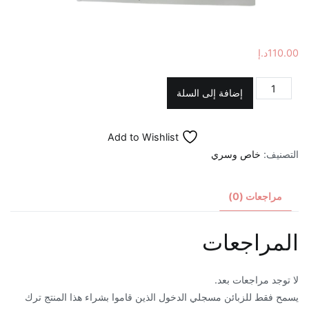
110.00
د.إ
كمية
إضافة إلى السلة
علكة
جاكور
Add to Wishlist
باور
التصنيف:
خاص وسري
نسائي
بطعم
الفاكهه
مراجعات (0)
المراجعات
لا توجد مراجعات بعد.
يسمح فقط للزبائن مسجلي الدخول الذين قاموا بشراء هذا المنتج ترك