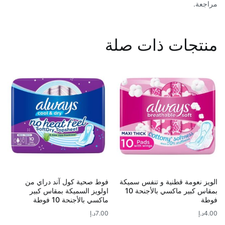
مراجعة.
منتجات ذات صلة
الويز نعومة قطنية و تنفس سميكة
فوط صحية كول آند دراي من
بمقاس كبير ماكسي بالأجنحة 10
اولويز السميكة بمقاس كبير
فوطة
ماكسي بالأجنحة 10 فوطة
4.00
د.إ
7.00
د.إ