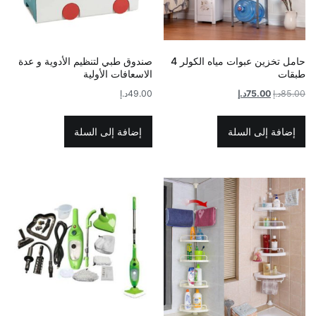
حامل تخزين عبوات مياه الكولر 4
صندوق طبي لتنظيم الأدوية و عدة
طبقات
الاسعافات الأولية
السعر
السعر
85.00
د.إ
75.00
د.إ
49.00
د.إ
الأصلي
الحالي
هو:
هو:
إضافة إلى السلة
إضافة إلى السلة
85.00د.إ.
75.00د.إ.