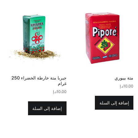
متة بيبوري
جيربا متة خارطة الخضراء 250
غرام
10.00
د.إ
10.00
د.إ
إضافة إلى السلة
إضافة إلى السلة