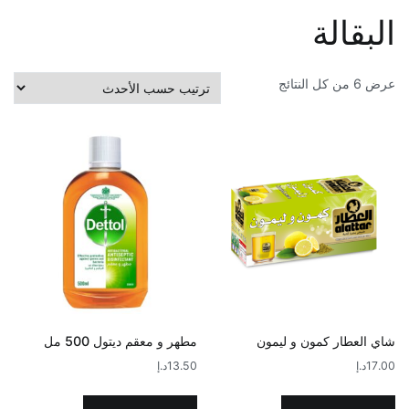
البقالة
تم
عرض ⁦6⁩ من كل النتائج
الفرز
حسب
الأحدث
شاي العطار كمون و ليمون
مطهر و معقم ديتول 500 مل
17.00
د.إ
13.50
د.إ