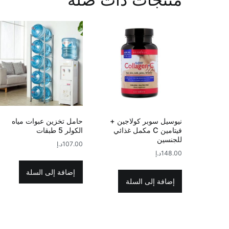
نيوسيل سوبر كولاجين +
حامل تخزين عبوات مياه
فيتامين C مكمل غذائي
الكولر 5 طبقات
للجنسين
107.00
د.إ
148.00
د.إ
إضافة إلى السلة
إضافة إلى السلة