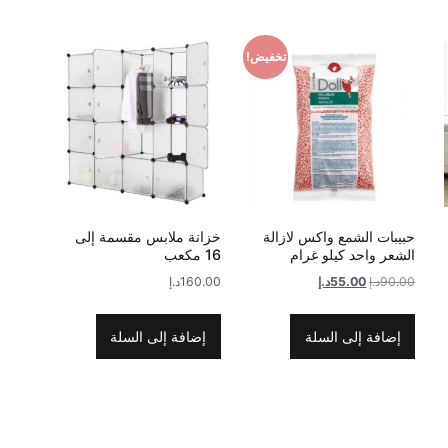
تخفيض!
حبيبات الشمع واكس لازالة
خزانة ملابس مقسمة إلى
الشعر واحد كيلو غرام
16 مكعب
السعر
السعر
90.00
د.إ
55.00
د.إ
160.00
د.إ
الأصلي
الحالي
هو:
هو:
إضافة إلى السلة
إضافة إلى السلة
90.00د.إ.
55.00د.إ.