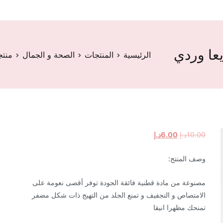
عا وردي
الرئيسية
المنتجات
الصحة و الجمال
منتج
السعر
السعر
10.00
د.إ
6.00
د.إ
الأصلي
الحالي
وصف المنتج:
هو:
هو:
10.00د.إ.
6.00د.إ.
مصنوعة من مادة قطنية فائقة الجودة توفر أقصى نعومة على
الامتصاص و التجفيف و تمنع الجلد من التهيج ذات شكل مضفر
تمنحك مظهرا انيقا