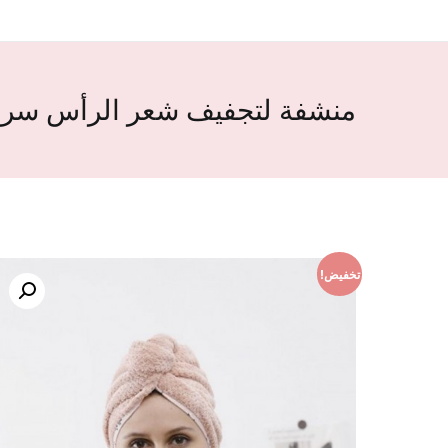
منشفة لتجفيف شعر الرأس سري
تخفيض!