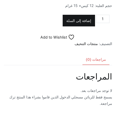
حجم العلبة: 12 كيس× 15 غرام
كمية
إضافة إلى السلة
قهوة
سريم
Add to Wishlist
لإنقاص
التصنيف:
منتجات التنحيف
الوزن
و
للرشاقة
مراجعات (0)
المراجعات
لا توجد مراجعات بعد.
يسمح فقط للزبائن مسجلي الدخول الذين قاموا بشراء هذا المنتج ترك
مراجعة.