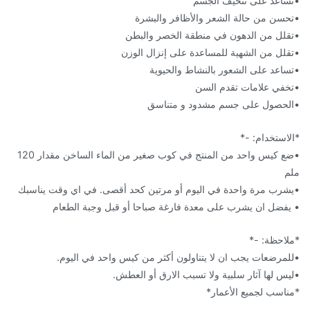
•تساعد على تنحيف الجسم
•تحسن من حالة الشعر والأظافر والبشرة
•تقلل من الدهون في منطقة الخصر والبطن
•تقلل من الشهية للمساعدة على إنزال الوزن
•تساعد على الشعور بالنشاط والحيوية
•تخفي علامات تقدم السن
•الحصول على جسم مشدود و متناسق
*الاستخدام: -*
•ضع كيس واحد من المنتج في كوب صغير من الماء الساخن مقدار 120
ملم
•يشرب مرة واحدة في اليوم أو مرتين كحد أقصى. في اي وقت يناسبك
• يفضل ان يشرب على معدة فارغة صباحا أو قبل وجبة الطعام
*ملاحظة: -*
•للمرضعات يجب ان لا يتناولون أكثر من كيس واحد في اليوم.
•ليس لها آثار سلبية ولا تسبب الارق أو العطش.
*مناسب لجميع الأعمار*