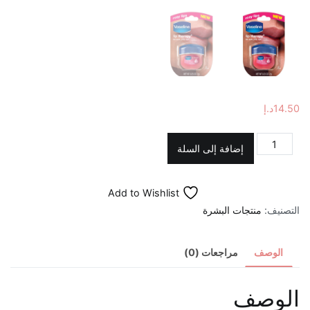
14.50
د.إ
كمية
إضافة إلى السلة
مرطب
الشفاة
Add to Wishlist
الوردي
التصنيف:
منتجات البشرة
من
فازلين
الوصف
مراجعات (0)
الوصف