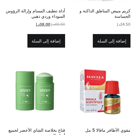
كريم مبيض المناطق الداكنة و
أداة تنظيف المسام وإزالة الرؤوس
الحساسة
السوداء وردي ذهبي
السعر
السعر
24.50
د.إ
45.00
د.إ
38.00
د.إ
الأصلي
الحالي
هو:
هو:
إضافة إلى السلة
إضافة إلى السلة
45.00د.إ.
38.00د.إ.
مقوي الأظافر مافالا 5 مل
قناع بخلاصة الشاي الأخضر لجميع