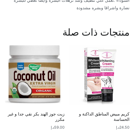
السوداء .تعمل علي تنظيف وشد ترهلات البشرة وايضا تعطي للبشرة
نضارة واشراقا وبشره مشدودة
منتجات ذات صلة
كريم مبيض المناطق الداكنة و
زيت جوز الهند بكر نقي جدا و غير
الحساسة
مكرر
24.50
د.إ
59.00
د.إ