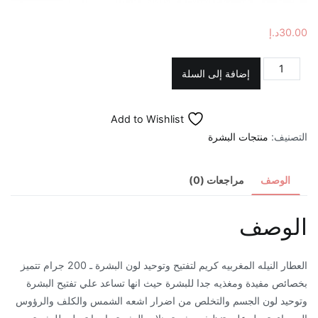
30.00
د.إ
كمية
إضافة إلى السلة
كريم
النيلة
Add to Wishlist
المغربية
التصنيف:
منتجات البشرة
لتفتيح
وتوحيد
لون
الوصف
مراجعات (0)
البشرة
-
الوصف
200
مل
العطار النيله المغربيه كريم لتفتيح وتوحيد لون البشرة ـ 200 جرام تتميز
بخصائص مفيدة ومغذيه جدا للبشرة حيث انها تساعد علي تفتيح البشرة
وتوحيد لون الجسم والتخلص من اضرار اشعه الشمس والكلف والرؤوس