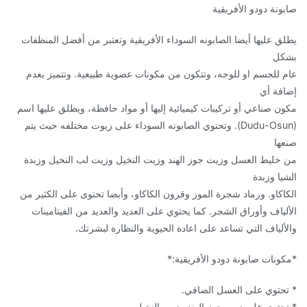
صابونة دودو الأفريقية
يطلق عليها أيضا الصابونه السوداء الأفريقية وتعتبر من أفضل المنظفات
بشكل
عام للجسم او للوجه، وتتكون من مكونات عضوية طبيعية. وتتميز بعدم
إضافة أي
مكون صناعي أو تركيبات كيميائية إليها أو مواد حافظة، ويطلق عليها اسم
(Dudu-Osun). وتحتوي الصابونه السوداء على زيوت مختلفه حيث يتم
صنعها
من خليط العسل وزيت جوز الهند وزيت النخيل وزيت لب النخيل وزبدة
الشيا وزبدة
الكاكاو. ورماد شجرة الموز وقرون الكاكاو، وأيضا تحتوى على الكثير من
الألياف وأوراق الشجر. كما يحتوي على العديد والعديد من الفيتامينات
والألياف التي تساعد على اعادة الحيوية والنظارة لبشرتك.
*مكونات صابونة دودو الأفريقية:*
* تحتوي على العسل الصافي.
* تحتوي على زيت جوز الهند وزيت النخيل.