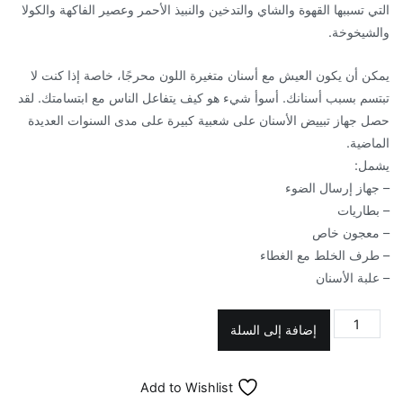
التي تسببها القهوة والشاي والتدخين والنبيذ الأحمر وعصير الفاكهة والكولا
والشيخوخة.
يمكن أن يكون العيش مع أسنان متغيرة اللون محرجًا، خاصة إذا كنت لا
تبتسم بسبب أسنانك. أسوأ شيء هو كيف يتفاعل الناس مع ابتسامتك. لقد
حصل جهاز تبييض الأسنان على شعبية كبيرة على مدى السنوات العديدة
الماضية.
يشمل:
– جهاز إرسال الضوء
– بطاريات
– معجون خاص
– طرف الخلط مع الغطاء
– علبة الأسنان
كمية
إضافة إلى السلة
نظام
تبييض
Add to Wishlist
الاسنان