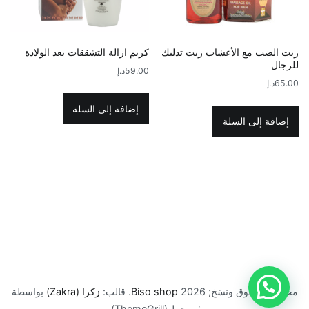
زيت الضب مع الأعشاب زيت تدليك
كريم ازالة التشققات بعد الولادة
للرجال
59.00
د.إ
65.00
د.إ
إضافة إلى السلة
إضافة إلى السلة
محفوظ الحقوق ونسَخ; 2026
Biso shop
. قالب:
زكرا (Zakra)
بواسطة
ثيم جرل(ThemeGrill).