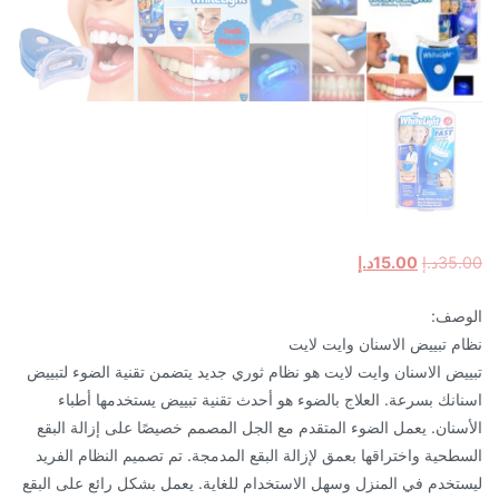
السعر
السعر
35.00
د.إ
15.00
د.إ
الأصلي
الحالي
الوصف:
هو:
هو:
نظام تبييض الاسنان وايت لايت
35.00د.إ.
15.00د.إ.
تبييض الاسنان وايت لايت هو نظام ثوري جديد يتضمن تقنية الضوء لتبييض
اسنانك بسرعة. العلاج بالضوء هو أحدث تقنية تبييض يستخدمها أطباء
الأسنان. يعمل الضوء المتقدم مع الجل المصمم خصيصًا على إزالة البقع
السطحية واختراقها بعمق لإزالة البقع المدمجة. تم تصميم النظام الفريد
ليستخدم في المنزل وسهل الاستخدام للغاية. يعمل بشكل رائع على البقع