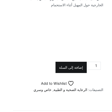
الخارجية حول المهبل أثناء الاستحمام
كمية
إضافة إلى السلة
غسول
مطهر
Add to Wishlist
نسائي
التصنيفات:
الرعاية الصحية و الطبية
,
خاص وسري
للمناطق
الحميمة
بالبابونج