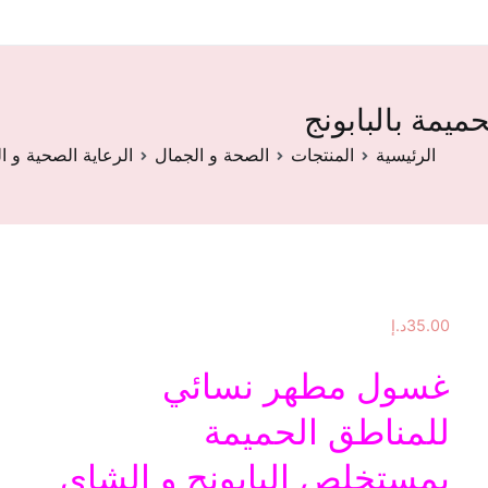
يمة بالبابونج
الرئيسية
المنتجات
الصحة و الجمال
الرعاية الصحية و ا
35.00
د.إ
غسول مطهر نسائي
للمناطق الحميمة
بمستخلص البابونح
و الشاي