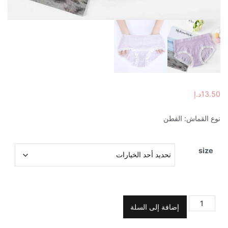
13.50
د.إ
نوع القماش: القطن
size
كمية
إضافة إلى السلة
سروال
دانتيل