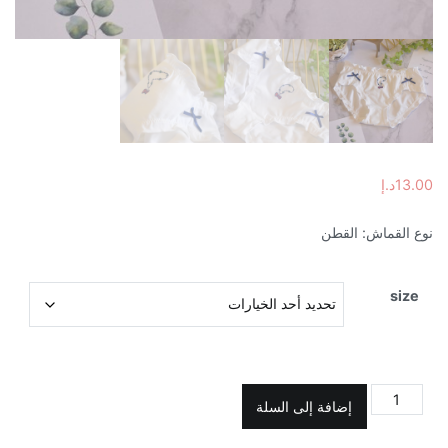
13.00
د.إ
نوع القماش: القطن
size
كمية
إضافة إلى السلة
سروال
داخلي