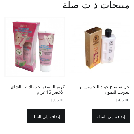
منتجات ذات صلة
جل سليمنج جولد للتخسيس و
كريم التبييض تحت الإبط بالشاي
لتذويب الدهون
الأخضر 15 غرام
65.00
د.إ
35.00
د.إ
إضافة إلى السلة
إضافة إلى السلة