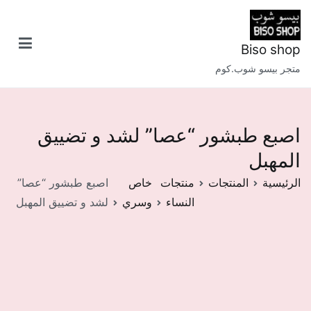
خطى
لى
لمحتوى
Biso shop
متجر بيسو شوب.كوم
اصبع طبشور “عصا” لشد و تضييق
المهبل
الرئيسية
المنتجات
منتجات
خاص
اصبع طبشور “عصا”
النساء
وسري
لشد و تضييق المهبل