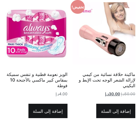
تخفيض!
ماكينة حلاقة نسائية من كيمي
الويز نعومة قطنية و تنفس سميكة
لإزالة الشعر الوجه تحت الإبط و
بمقاس كبير ماكسي بالأجنحة 10
البكيني
فوطة
السعر
السعر
50.00
د.إ
30.00
د.إ
4.00
د.إ
الأصلي
الحالي
هو:
هو:
إضافة إلى السلة
إضافة إلى السلة
50.00د.إ.
30.00د.إ.