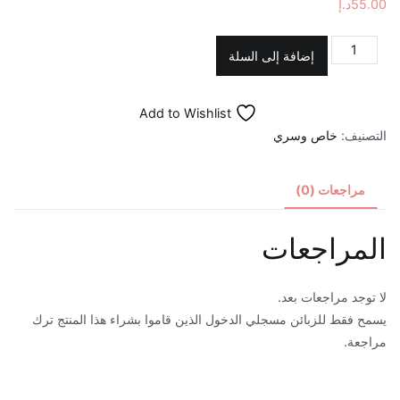
55.00
د.إ
كمية
إضافة إلى السلة
اصبع
طبشور
Add to Wishlist
"عصا"
التصنيف:
خاص وسري
لشد
و
تضييق
مراجعات (0)
المهبل
المراجعات
لا توجد مراجعات بعد.
يسمح فقط للزبائن مسجلي الدخول الذين قاموا بشراء هذا المنتج ترك
مراجعة.