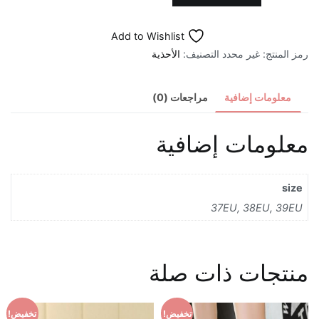
صندل
كعب
Add to Wishlist
عالي
رمز المنتج:
غير محدد
التصنيف:
الأحذية
اسود
معلومات إضافية
مراجعات (0)
معلومات إضافية
size
37EU, 38EU, 39EU
منتجات ذات صلة
تخفيض!
تخفيض!